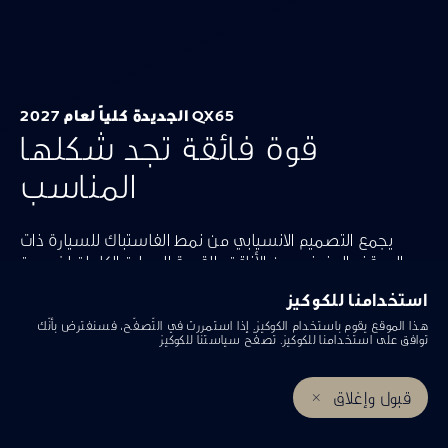
يتخطى المألوف ويضفي حيوية
خالصة على تجربة القيادة الفاخرة.
QX65 الجديدة كلياً لعام 2027
قوة فائقة تجد شكلها
المناسب
يجمع التصميم الانسيابي من نمط الفاستباك للسيارة ذات
السقف المنحني بين الأناقة والقدرة العملية الكاملة لخمسة
مقاعد. وتتميز سيارة QX65 الجديدة كلياً بإطلالة لا تضاهى
استخدامنا للكوكيز
دون أي تنازلات.
هذا الموقع يقوم باستخدام الكوكيز. إذا استمررت في التّصفّح، فسنفترض بأنّك
توافق على استخدامنا للكوكيز. تصفّح
سياستنا للكوكيز
قبول وإغلاق