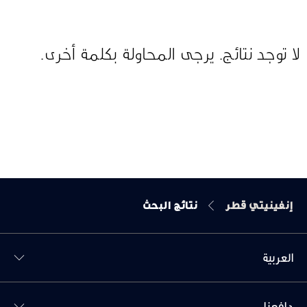
لا توجد نتائج. يرجى المحاولة بكلمة أخرى.
إنفينيتي قطر
نتائج البحث
العربية
Toggl دافعنا menu
دافعنا