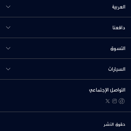
العربية
Toggl دافعنا menu
دافعنا
Toggl التسوق menu
التسوق
Toggl السيارات menu
السيارات
التواصل الإجتماعي
twitter
instagram
facebook
حقوق النشر