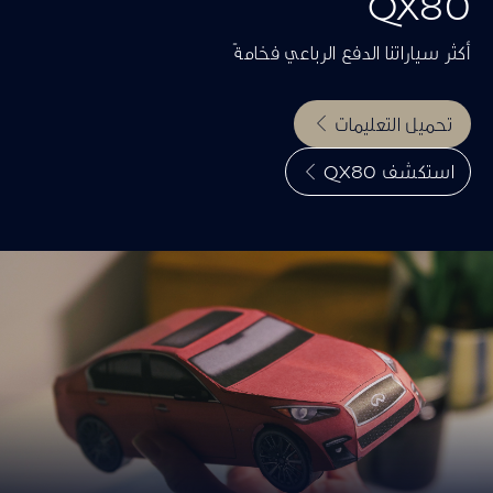
QX80
أكثر سياراتنا الدفع الرباعي فخامةً
تحميل التعليمات
استكشف QX80