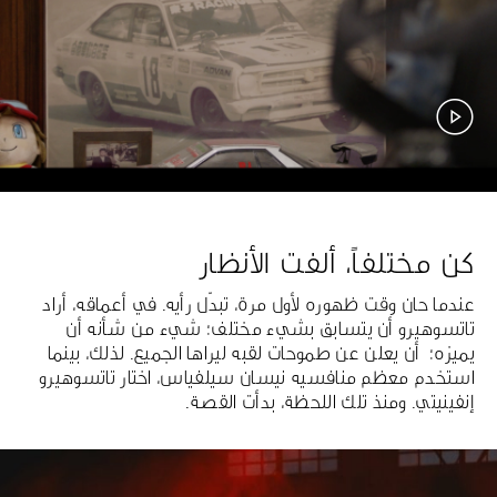
كن مختلفاً، ألفت الأنظار
عندما حان وقت ظهوره لأول مرة، تبدّل رأيه. في أعماقه، أراد
تاتسوهيرو أن يتسابق بشيء مختلف؛ شيء من شأنه أن
يميزه؛ أن يعلن عن طموحات لقبه ليراها الجميع. لذلك، بينما
استخدم معظم منافسيه نيسان سيلفياس، اختار تاتسوهيرو
إنفينيتي. ومنذ تلك اللحظة، بدأت القصة.