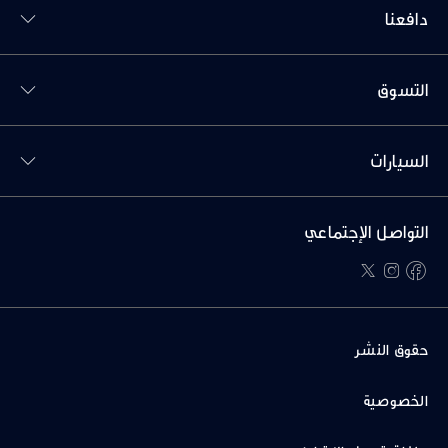
دافعنا
Toggl التسوق menu
التسوق
Toggl السيارات menu
السيارات
التواصل الإجتماعي
twitter
instagram
facebook
حقوق النشر
الخصوصية