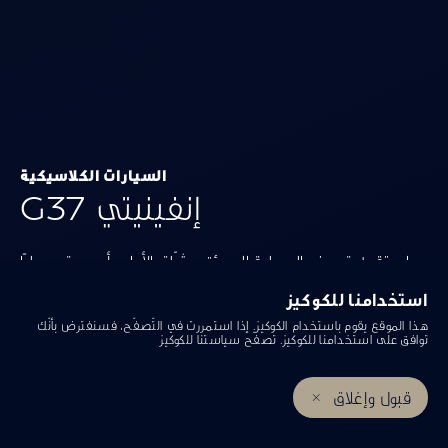
السيارات الكلاسيكية
إنفينيتي G37
استقطبت هذه السيارة الجريئة عشّاق الأداء وأصبحت معيارًا
في فئة السيدان الرياضية، ولا يزال إرثها حاضرًا في مجموعتنا
استخدامنا للكوكيز
الحالية.
هذا الموقع يقوم باستخدام الكوكيز. إذا استمررت في التّصفّح، فسنفترض بأنّك
توافق على استخدامنا للكوكيز. تصفّح
سياستنا للكوكيز
قبول وإغلاق
احجز تجربة قيادة
إحجز خدمة صيانة
مراكز إنفينيتي